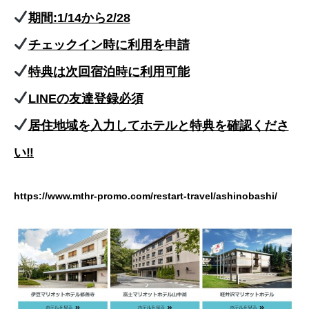
期間:1/14から2/28
チェックイン時に利用を申請
特典は次回宿泊時に利用可能
LINEの友達登録必須
居住地域を入力してホテルと特典を確認くださ
い‼︎
https://www.mthr-promo.com/restart-travel/ashinobashi/