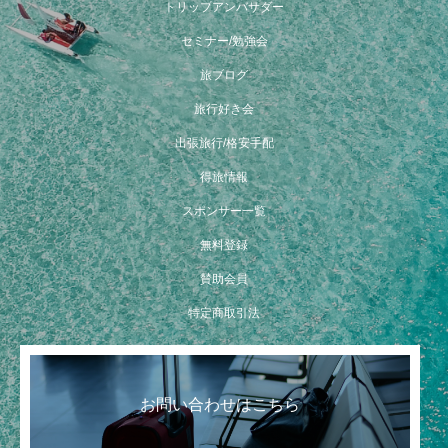
トリップアンバサダー
セミナー/勉強会
旅ブログ
旅行好き会
出張旅行/格安手配
得旅情報
スポンサー一覧
無料登録
賛助会員
四天王の仏塔とタイ式マッサージ
特定商取引法
お問い合わせはこちら