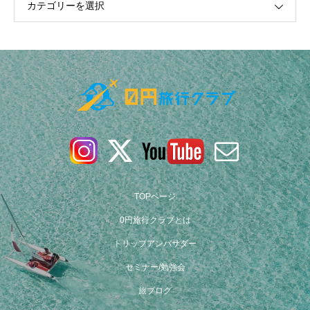
カテゴリーを選択
森戸大名神
TOPページ
0円旅行クラブとは
アフ・トンガリキの15体のモアイ像
トリップアンバサダー
セミナー/勉強会
旅ブログ