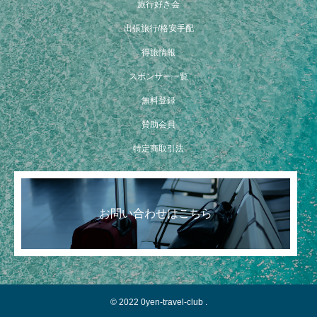
旅行好き会
出張旅行/格安手配
得旅情報
スポンサー一覧
無料登録
賛助会員
四天王の仏塔とタイ式マッサージ
特定商取引法
お問い合わせはこちら
© 2022 0yen-travel-club .