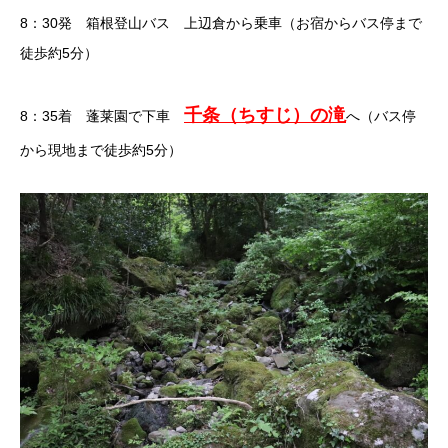
8：30発 箱根登山バス 上辺倉から乗車（お宿からバス停まで
徒歩約5分）
千条（ちすじ）の滝
8：35着 蓬莱園で下車
へ（バス停
から現地まで徒歩約5分）