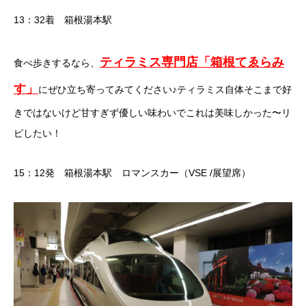
13：32着 箱根湯本駅
ティラミス専門店「箱根てゑらみ
食べ歩きするなら、
す」
にぜひ立ち寄ってみてください♪ティラミス自体そこまで好
きではないけど甘すぎず優しい味わいでこれは美味しかった〜リ
ピしたい！
15：12発 箱根湯本駅 ロマンスカー（VSE /展望席）