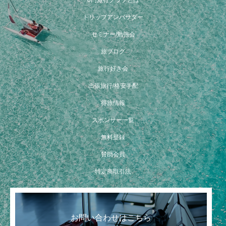
トリップアンバサダー
セミナー/勉強会
旅ブログ
旅行好き会
出張旅行/格安手配
得旅情報
スポンサー一覧
無料登録
賛助会員
特定商取引法
お問い合わせはこちら