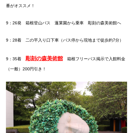
番がオススメ！
9：26発 箱根登山バス 蓬莱園から乗車 彫刻の森美術館へ
9：28着 二の平入り口下車（バス停から現地まで徒歩約7分）
彫刻の森美術館
9：35着
箱根フリーパス掲示で入館料金
（一般）200円引き！