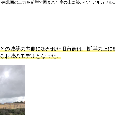
の南北西の三方を断崖で囲まれた崖の上
に築かれたアルカサル
どの城壁の内側に築かれた旧市街は、
断崖の上に
るお城のモデルとなった。