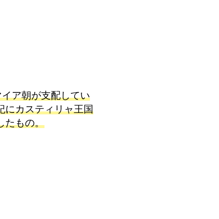
マイア朝が支配してい
紀にカスティリャ王国
したもの。