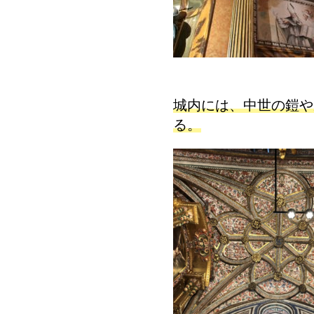
城内には、中世の鎧や
る。