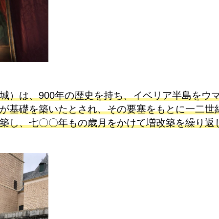
城）は、900年の歴史を持ち、イベリア半島をウ
が基礎を築いたとされ、その要塞をもとに一二世
築し、七〇〇年もの歳月をかけて増改築を繰り返