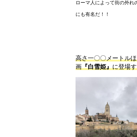
ローマ人によって街の外れ
にも有名だ！！
高さ一〇〇メートルほ
画
『白雪姫』
に登場す