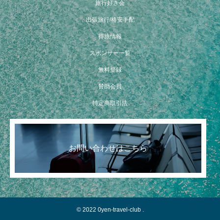
旅行好き会
出張旅行/格安手配
得旅情報
スポンサー一覧
無料登録
賛助会員
特定商取引法
お問い合わせはこちら
© 2022 0yen-travel-club .