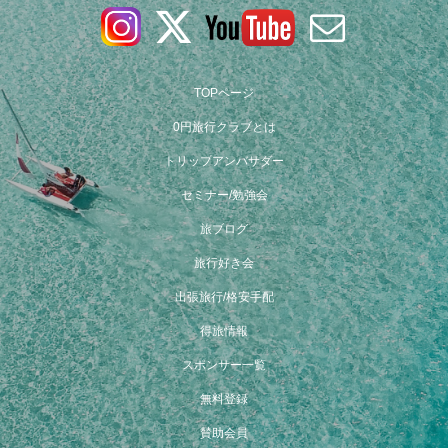
TOPページ
0円旅行クラブとは
トリップアンバサダー
セミナー/勉強会
旅ブログ
旅行好き会
出張旅行/格安手配
得旅情報
スポンサー一覧
無料登録
賛助会員