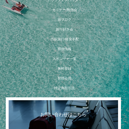
トリップアンバサダー
セミナー/勉強会
旅ブログ
旅行好き会
出張旅行/格安手配
得旅情報
スポンサー一覧
無料登録
賛助会員
特定商取引法
お問い合わせはこちら