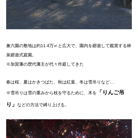
兼六園の敷地は約11.4万㎡と広大で、園内を廻遊して鑑賞する林
泉廻遊式庭園。
※加賀藩の歴代藩主が代々作庭してきた
春は桜、夏はかきつばた、秋は紅葉、冬は雪吊りなど…
「りんご吊
※雪吊りは雪の重みから枝を守るために、木を
り」
などの方法で縛り上げる。