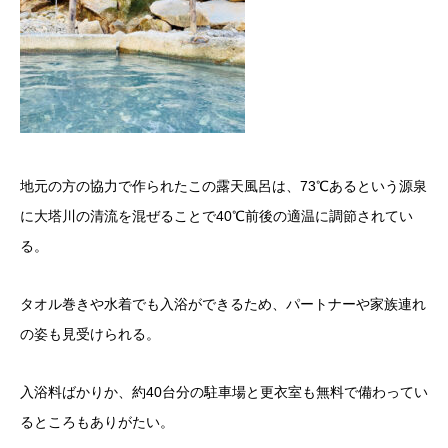
地元の方の協力で作られたこの露天風呂は、73℃あるという源泉
に大塔川の清流を混ぜることで40℃
前後の適温に調節されてい
る。
タオル巻きや水着でも入浴ができるため、
パートナーや家族連れ
の姿も見受けられる。
入浴料ばかりか、
約40台分の駐車場と更衣室も無料で備わってい
るところもありが
たい。