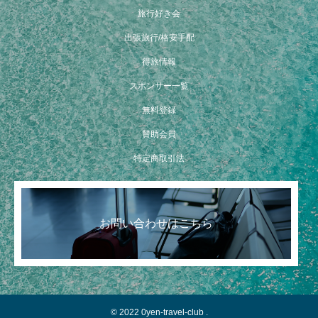
旅行好き会
出張旅行/格安手配
得旅情報
スポンサー一覧
無料登録
賛助会員
特定商取引法
お問い合わせはこちら
© 2022 0yen-travel-club .