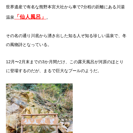
世界遺産で有名な熊野本宮大社から車で7分程の距離にある川湯
「仙人風呂」
温
泉
。
その名の通り川底から湧き出した知る人ぞ知る珍しい温泉で、
冬
の風物詩となっている。
12月〜2月末までの3か月間だけ、
この露天風呂が河原のほとり
に登場するのだが、
まるで巨大なプールのようだ。