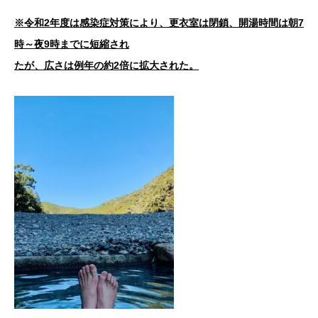
※令和2年度は感染症対策により、更衣室は閉鎖、
開湯時間は朝7
時～夜9時までに短縮され
たが、広さは例年の約2倍に拡大された。