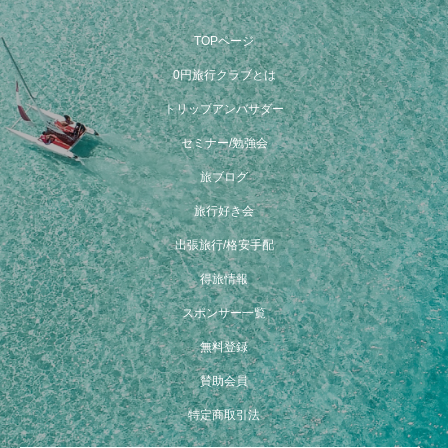
TOPページ
0円旅行クラブとは
トリップアンバサダー
セミナー/勉強会
旅ブログ
旅行好き会
出張旅行/格安手配
得旅情報
スポンサー一覧
無料登録
賛助会員
特定商取引法