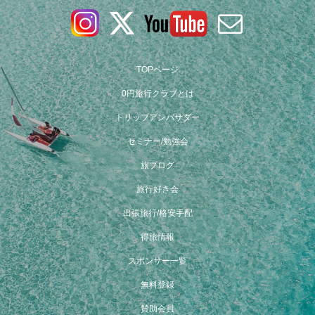
TOPページ
0円旅行クラブとは
トリップアンバサダー
セミナー/勉強会
旅ブログ
旅行好き会
出張旅行/格安手配
得旅情報
スポンサー一覧
無料登録
賛助会員